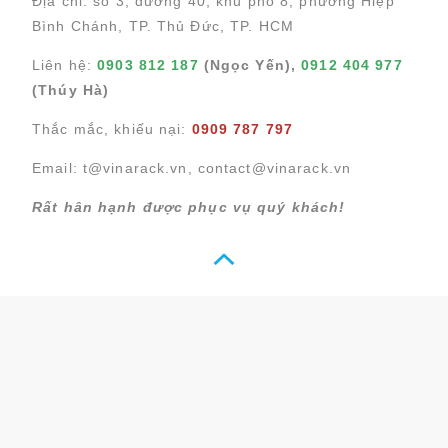
Địa chỉ: số 3, đường 40, khu phố 8, phường Hiệp
Bình Chánh, TP. Thủ Đức, TP. HCM
Liên hệ:
0903 812 187
(Ngọc Yến),
0912 404 977
(Thúy Hà)
Thắc mắc, khiếu nại:
0909 787 797
Email:
t@vinarack.vn
,
contact@vinarack.vn
Rất hân hạnh được phục vụ quý khách!
HOTLINE : 0903 812 187 (NGỌC YẾN)
LIVE CHAT