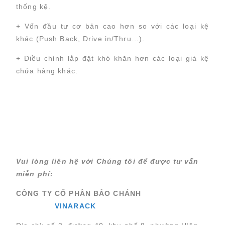
thống kệ.
+ Vốn đầu tư cơ bản cao hơn so với các loại kệ
khác (Push Back, Drive in/Thru…).
+ Điều chỉnh lắp đặt khó khăn hơn các loại giá kệ
chứa hàng khác.
Chuyển
Chuyển
đến nội
đến
dung
cuối
chính
trang
Vui lòng liên hệ với Chúng tôi để được tư vấn
miễn phí:
CÔNG TY CỔ PHẦN BẢO CHÁNH
VINARACK