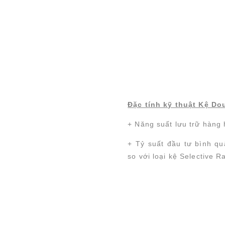
Đặc tính kỹ thuật Kệ Do
+ Năng suất lưu trữ hàng 
+ Tỷ suất đầu tư bình q
so với loại kệ Selective R