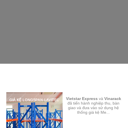
GIÁ KỆ MEDIUM DUTY
Vietstar Express
RACKING-VIETSTAR
và
Vinarack
GIÁ KỆ LONGSPAN-LAVITEC
EXPRESS
đã tiến hành nghiệp thu, bàn
giao và đưa vào sử dụng hệ
thống giá kệ Me...