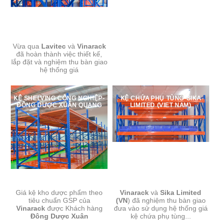
Vừa qua
Lavitec
và
Vinarack
đã hoàn thành việc thiết kế,
lắp đặt và nghiệm thu bàn giao
hệ thống giá
KỆ SHELVING CÔNG NGHIỆP-
KỆ CHỨA PHỤ TÙNG-SIKA
ĐÔNG DƯỢC XUÂN QUANG
LIMITED (VIET NAM)
Giá kệ kho dược phẩm theo
Vinarack
và
Sika
L
imited
tiêu chuẩn GSP của
(VN
) đã nghiệm thu bàn giao
Vinarack
được Khách hàng
đưa vào sử dụng hệ thống giá
Đông Dược Xuân
kệ chứa phụ tùng...