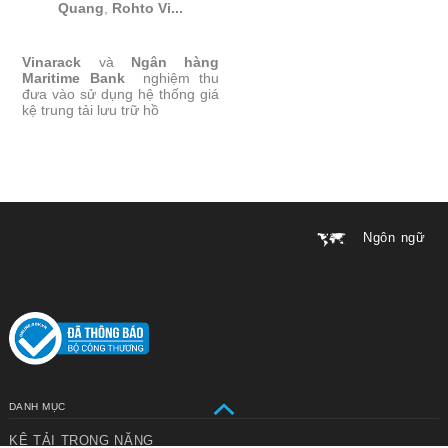
Quang
,
Rohto Vi...
KỆ HỒ SƠ MEDIUM-MARITIME
Vinarack
và
BANK
Ngân hàng
Maritime Bank
nghiệm thu
đưa vào sử dụng hệ thống giá
kệ trung tải lưu trữ hồ
Chuyển
Chuyển
đến nội
đến
dung
cuối
chính
trang
Ngôn ngữ
DANH MỤC
KỆ TẢI TRỌNG NẶNG